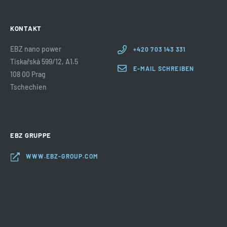
KONTAKT
EBZ nano power
+420 703 143 331
Tiskařská 599/12, A1.5
E-MAIL SCHREIBEN
108 00 Prag
Tschechien
EBZ GRUPPE
WWW.EBZ-GROUP.COM