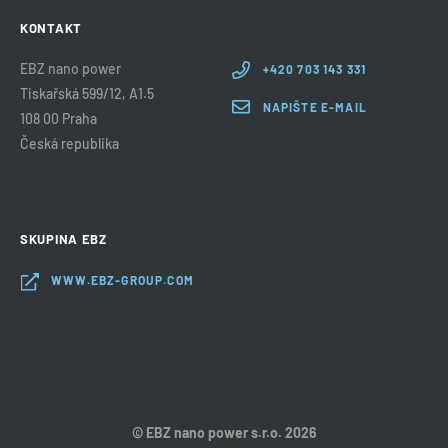
KONTAKT
EBZ nano power
+420 703 143 331
Tiskařská 599/12, A1.5
NAPIŠTE E-MAIL
108 00 Praha
Česká republika
SKUPINA EBZ
WWW.EBZ-GROUP.COM
© EBZ nano power s.r.o. 2026